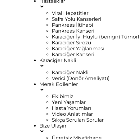
Hastalıklar
Viral Hepatitler
Safra Yolu Kanserleri
Pankreas İltihabi
Pankreas Kanseri
Karaciğer İyi Huylu (benign) Tümörl
Karaciğer Sirozu
Karaciğer Yağlanması
Karaciğer Kanseri
Karaciğer Nakli
Karaciğer Nakli
Verici (Donör Ameliyatı)
Merak Edilenler
Ekibimiz
Yeni Yaşamlar
Hasta Yorumları
Video Anlatımlar
Sıkça Sorulan Sorular
Bize Ulaşın
Ücretsiz Misafirhane