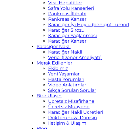
Viral Hepatitler
Safra Yolu Kanserleri
Pankreas İltihabi
Pankreas Kanseri
Karaciğer İyi Huylu (benign) Tümörl
Karaciğer Sirozu
Karaciğer Yağlanması
Karaciğer Kanseri
Karaciğer Nakli
Karaciğer Nakli
Verici (Donör Ameliyatı)
Merak Edilenler
Ekibimiz
Yeni Yaşamlar
Hasta Yorumları
Video Anlatımlar
Sıkça Sorulan Sorular
Bize Ulaşın
Ücretsiz Misafirhane
Ücretsiz Muayene
Karaciğer Nakli Ücretleri
Doktorunuza Danışın
İletişim & Ulaşım
Blog