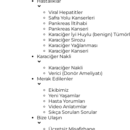
Hastalıklar
Viral Hepatitler
Safra Yolu Kanserleri
Pankreas İltihabi
Pankreas Kanseri
Karaciğer İyi Huylu (benign) Tümörl
Karaciğer Sirozu
Karaciğer Yağlanması
Karaciğer Kanseri
Karaciğer Nakli
Karaciğer Nakli
Verici (Donör Ameliyatı)
Merak Edilenler
Ekibimiz
Yeni Yaşamlar
Hasta Yorumları
Video Anlatımlar
Sıkça Sorulan Sorular
Bize Ulaşın
Ücretsiz Misafirhane