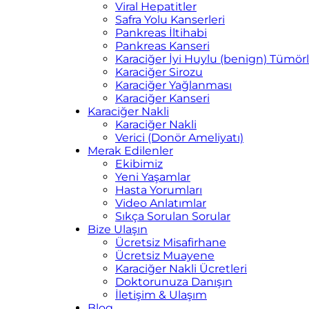
Viral Hepatitler
Safra Yolu Kanserleri
Pankreas İltihabi
Pankreas Kanseri
Karaciğer İyi Huylu (benign) Tümörl
Karaciğer Sirozu
Karaciğer Yağlanması
Karaciğer Kanseri
Karaciğer Nakli
Karaciğer Nakli
Verici (Donör Ameliyatı)
Merak Edilenler
Ekibimiz
Yeni Yaşamlar
Hasta Yorumları
Video Anlatımlar
Sıkça Sorulan Sorular
Bize Ulaşın
Ücretsiz Misafirhane
Ücretsiz Muayene
Karaciğer Nakli Ücretleri
Doktorunuza Danışın
İletişim & Ulaşım
Blog