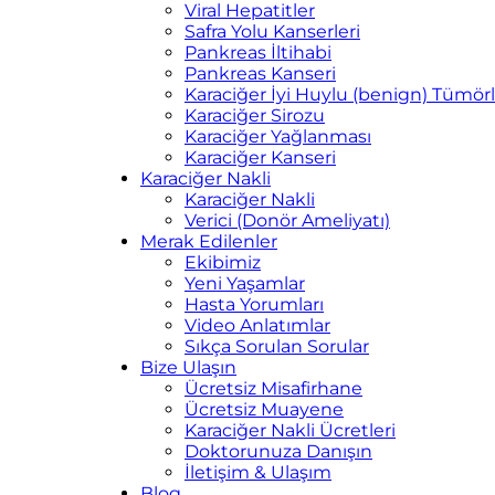
Viral Hepatitler
Safra Yolu Kanserleri
Pankreas İltihabi
Pankreas Kanseri
Karaciğer İyi Huylu (benign) Tümörl
Karaciğer Sirozu
Karaciğer Yağlanması
Karaciğer Kanseri
Karaciğer Nakli
Karaciğer Nakli
Verici (Donör Ameliyatı)
Merak Edilenler
Ekibimiz
Yeni Yaşamlar
Hasta Yorumları
Video Anlatımlar
Sıkça Sorulan Sorular
Bize Ulaşın
Ücretsiz Misafirhane
Ücretsiz Muayene
Karaciğer Nakli Ücretleri
Doktorunuza Danışın
İletişim & Ulaşım
Blog