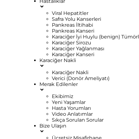
Hastalıklar
Viral Hepatitler
Safra Yolu Kanserleri
Pankreas İltihabi
Pankreas Kanseri
Karaciğer İyi Huylu (benign) Tümörl
Karaciğer Sirozu
Karaciğer Yağlanması
Karaciğer Kanseri
Karaciğer Nakli
Karaciğer Nakli
Verici (Donör Ameliyatı)
Merak Edilenler
Ekibimiz
Yeni Yaşamlar
Hasta Yorumları
Video Anlatımlar
Sıkça Sorulan Sorular
Bize Ulaşın
Ücretsiz Misafirhane