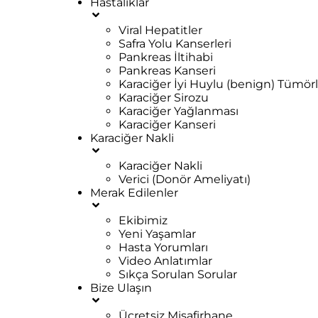
Hastalıklar
Viral Hepatitler
Safra Yolu Kanserleri
Pankreas İltihabi
Pankreas Kanseri
Karaciğer İyi Huylu (benign) Tümörl
Karaciğer Sirozu
Karaciğer Yağlanması
Karaciğer Kanseri
Karaciğer Nakli
Karaciğer Nakli
Verici (Donör Ameliyatı)
Merak Edilenler
Ekibimiz
Yeni Yaşamlar
Hasta Yorumları
Video Anlatımlar
Sıkça Sorulan Sorular
Bize Ulaşın
Ücretsiz Misafirhane