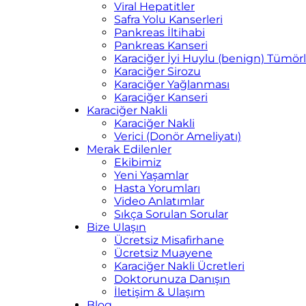
Viral Hepatitler
Safra Yolu Kanserleri
Pankreas İltihabi
Pankreas Kanseri
Karaciğer İyi Huylu (benign) Tümörl
Karaciğer Sirozu
Karaciğer Yağlanması
Karaciğer Kanseri
Karaciğer Nakli
Karaciğer Nakli
Verici (Donör Ameliyatı)
Merak Edilenler
Ekibimiz
Yeni Yaşamlar
Hasta Yorumları
Video Anlatımlar
Sıkça Sorulan Sorular
Bize Ulaşın
Ücretsiz Misafirhane
Ücretsiz Muayene
Karaciğer Nakli Ücretleri
Doktorunuza Danışın
İletişim & Ulaşım
Blog