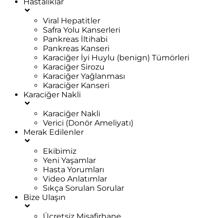
Hastalıklar
Viral Hepatitler
Safra Yolu Kanserleri
Pankreas İltihabi
Pankreas Kanseri
Karaciğer İyi Huylu (benign) Tümörleri
Karaciğer Sirozu
Karaciğer Yağlanması
Karaciğer Kanseri
Karaciğer Nakli
Karaciğer Nakli
Verici (Donör Ameliyatı)
Merak Edilenler
Ekibimiz
Yeni Yaşamlar
Hasta Yorumları
Video Anlatımlar
Sıkça Sorulan Sorular
Bize Ulaşın
Ücretsiz Misafirhane