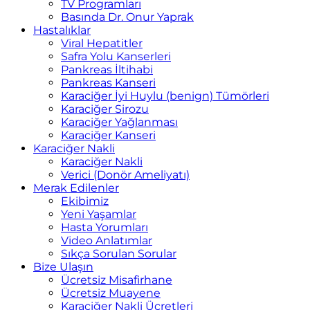
TV Programları
Basında Dr. Onur Yaprak
Hastalıklar
Viral Hepatitler
Safra Yolu Kanserleri
Pankreas İltihabi
Pankreas Kanseri
Karaciğer İyi Huylu (benign) Tümörleri
Karaciğer Sirozu
Karaciğer Yağlanması
Karaciğer Kanseri
Karaciğer Nakli
Karaciğer Nakli
Verici (Donör Ameliyatı)
Merak Edilenler
Ekibimiz
Yeni Yaşamlar
Hasta Yorumları
Video Anlatımlar
Sıkça Sorulan Sorular
Bize Ulaşın
Ücretsiz Misafirhane
Ücretsiz Muayene
Karaciğer Nakli Ücretleri