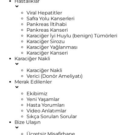
Hastalıklar
Viral Hepatitler
Safra Yolu Kanserleri
Pankreas İltihabi
Pankreas Kanseri
Karaciğer İyi Huylu (benign) Tümörleri
Karaciğer Sirozu
Karaciğer Yağlanması
Karaciğer Kanseri
Karaciğer Nakli
Karaciğer Nakli
Verici (Donör Ameliyatı)
Merak Edilenler
Ekibimiz
Yeni Yaşamlar
Hasta Yorumları
Video Anlatımlar
Sıkça Sorulan Sorular
Bize Ulaşın
Ücretsiz Misafirhane