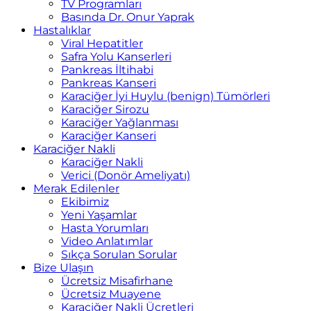
TV Programları
Basında Dr. Onur Yaprak
Hastalıklar
Viral Hepatitler
Safra Yolu Kanserleri
Pankreas İltihabi
Pankreas Kanseri
Karaciğer İyi Huylu (benign) Tümörleri
Karaciğer Sirozu
Karaciğer Yağlanması
Karaciğer Kanseri
Karaciğer Nakli
Karaciğer Nakli
Verici (Donör Ameliyatı)
Merak Edilenler
Ekibimiz
Yeni Yaşamlar
Hasta Yorumları
Video Anlatımlar
Sıkça Sorulan Sorular
Bize Ulaşın
Ücretsiz Misafirhane
Ücretsiz Muayene
Karaciğer Nakli Ücretleri