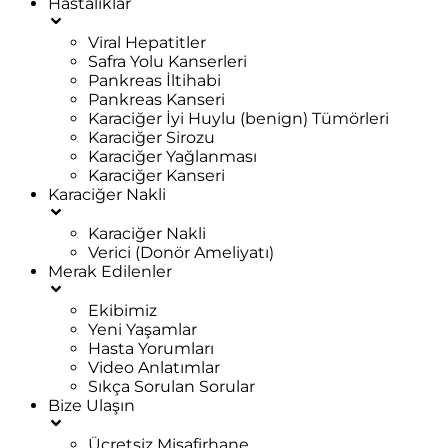
Hastalıklar
Viral Hepatitler
Safra Yolu Kanserleri
Pankreas İltihabi
Pankreas Kanseri
Karaciğer İyi Huylu (benign) Tümörleri
Karaciğer Sirozu
Karaciğer Yağlanması
Karaciğer Kanseri
Karaciğer Nakli
Karaciğer Nakli
Verici (Donör Ameliyatı)
Merak Edilenler
Ekibimiz
Yeni Yaşamlar
Hasta Yorumları
Video Anlatımlar
Sıkça Sorulan Sorular
Bize Ulaşın
Ücretsiz Misafirhane