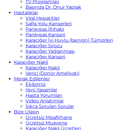
TV Programları
Basında Dr. Onur Yaprak
Hastalıklar
Viral Hepatitler
Safra Yolu Kanserleri
Pankreas İltihabi
Pankreas Kanseri
Karaciğer İyi Huylu (benign) Tümörleri
Karaciğer Sirozu
Karaciğer Yağlanması
Karaciğer Kanseri
Karaciğer Nakli
Karaciğer Nakli
Verici (Donör Ameliyatı)
Merak Edilenler
Ekibimiz
Yeni Yaşamlar
Hasta Yorumları
Video Anlatımlar
Sıkça Sorulan Sorular
Bize Ulaşın
Ücretsiz Misafirhane
Ücretsiz Muayene
Karaciğer Nakli Ücretleri