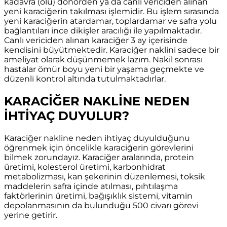
kadavra (ölü) donörden ya da canlı vericiden alınan
yeni karaciğerin takılması işlemidir. Bu işlem sırasında
yeni karaciğerin atardamar, toplardamar ve safra yolu
bağlantıları ince dikişler aracılığı ile yapılmaktadır.
Canlı vericiden alınan karaciğer 3 ay içerisinde
kendisini büyütmektedir. Karaciğer naklini sadece bir
ameliyat olarak düşünmemek lazım. Nakil sonrası
hastalar ömür boyu yeni bir yaşama geçmekte ve
düzenli kontrol altında tutulmaktadırlar.
KARACİĞER NAKLİNE NEDEN
İHTİYAÇ DUYULUR?
Karaciğer nakline neden ihtiyaç duyulduğunu
öğrenmek için öncelikle karaciğerin görevlerini
bilmek zorundayız. Karaciğer aralarında, protein
üretimi, kolesterol üretimi, karbonhidrat
metabolizması, kan şekerinin düzenlemesi, toksik
maddelerin safra içinde atılması, pıhtılaşma
faktörlerinin üretimi, bağışıklık sistemi, vitamin
depolanmasının da bulunduğu 500 civarı görevi
yerine getirir.