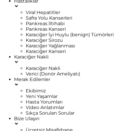
Hastalıklar
Viral Hepatitler
Safra Yolu Kanserleri
Pankreas İltihabi
Pankreas Kanseri
Karaciğer İyi Huylu (benign) Tümörleri
Karaciğer Sirozu
Karaciğer Yağlanması
Karaciğer Kanseri
Karaciğer Nakli
Karaciğer Nakli
Verici (Donör Ameliyatı)
Merak Edilenler
Ekibimiz
Yeni Yaşamlar
Hasta Yorumları
Video Anlatımlar
Sıkça Sorulan Sorular
Bize Ulaşın
Ücretsiz Misafirhane