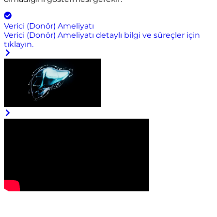
Verici (Donör) Ameliyatı
Verici (Donör) Ameliyatı detaylı bilgi ve süreçler için
tıklayın.