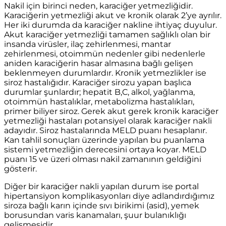
Nakil için birinci neden, karaciğer yetmezliğidir.
Karaciğerin yetmezliği akut ve kronik olarak 2’ye ayrılır.
Her iki durumda da karaciğer nakline ihtiyaç duyulur.
Akut karaciğer yetmezliği tamamen sağlıklı olan bir
insanda virüsler, ilaç zehirlenmesi, mantar
zehirlenmesi, otoimmün nedenler gibi nedenlerle
aniden karaciğerin hasar almasına bağlı gelişen
beklenmeyen durumlardır. Kronik yetmezlikler ise
siroz hastalığıdır. Karaciğer sirozu yapan başlıca
durumlar şunlardır; hepatit B,C, alkol, yağlanma,
otoimmün hastalıklar, metabolizma hastalıkları,
primer biliyer siroz. Gerek akut gerek kronik karaciğer
yetmezliği hastaları potansiyel olarak karaciğer nakli
adayıdır. Siroz hastalarında MELD puanı hesaplanır.
Kan tahlil sonuçları üzerinde yapılan bu puanlama
sistemi yetmezliğin derecesini ortaya koyar. MELD
puanı 15 ve üzeri olması nakil zamanının geldiğini
gösterir.
Diğer bir karaciğer nakli yapılan durum ise portal
hipertansiyon komplikasyonları diye adlandırdığımız
siroza bağlı karın içinde sıvı birikimi (asid), yemek
borusundan varis kanamaları, şuur bulanıklığı
gelişmesidir.