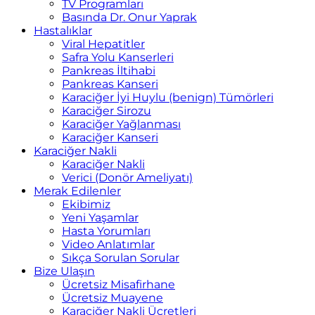
TV Programları
Basında Dr. Onur Yaprak
Hastalıklar
Viral Hepatitler
Safra Yolu Kanserleri
Pankreas İltihabi
Pankreas Kanseri
Karaciğer İyi Huylu (benign) Tümörleri
Karaciğer Sirozu
Karaciğer Yağlanması
Karaciğer Kanseri
Karaciğer Nakli
Karaciğer Nakli
Verici (Donör Ameliyatı)
Merak Edilenler
Ekibimiz
Yeni Yaşamlar
Hasta Yorumları
Video Anlatımlar
Sıkça Sorulan Sorular
Bize Ulaşın
Ücretsiz Misafirhane
Ücretsiz Muayene
Karaciğer Nakli Ücretleri