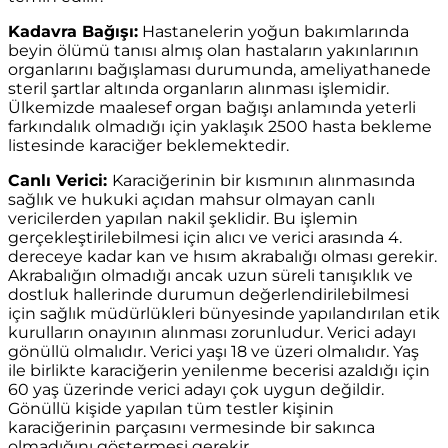
Kadavra Bağışı:
Hastanelerin yoğun bakımlarında
beyin ölümü tanısı almış olan hastaların yakınlarının
organlarını bağışlaması durumunda, ameliyathanede
steril şartlar altında organların alınması işlemidir.
Ülkemizde maalesef organ bağışı anlamında yeterli
farkındalık olmadığı için yaklaşık 2500 hasta bekleme
listesinde karaciğer beklemektedir.
Canlı Verici:
Karaciğerinin bir kısmının alınmasında
sağlık ve hukuki açıdan mahsur olmayan canlı
vericilerden yapılan nakil şeklidir. Bu işlemin
gerçekleştirilebilmesi için alıcı ve verici arasında 4.
dereceye kadar kan ve hısım akrabalığı olması gerekir.
Akrabalığın olmadığı ancak uzun süreli tanışıklık ve
dostluk hallerinde durumun değerlendirilebilmesi
için sağlık müdürlükleri bünyesinde yapılandırılan etik
kurulların onayının alınması zorunludur. Verici adayı
gönüllü olmalıdır. Verici yaşı 18 ve üzeri olmalıdır. Yaş
ile birlikte karaciğerin yenilenme becerisi azaldığı için
60 yaş üzerinde verici adayı çok uygun değildir.
Gönüllü kişide yapılan tüm testler kişinin
karaciğerinin parçasını vermesinde bir sakınca
olmadığını göstermesi gerekir.