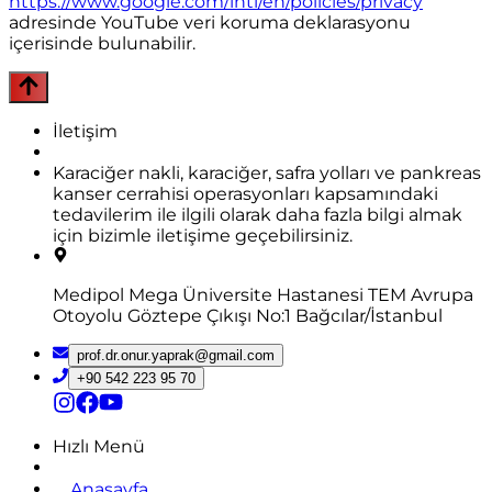
https://www.google.com/intl/en/policies/privacy
adresinde YouTube veri koruma deklarasyonu
içerisinde bulunabilir.
İletişim
Karaciğer nakli, karaciğer, safra yolları ve pankreas
kanser cerrahisi operasyonları kapsamındaki
tedavilerim ile ilgili olarak daha fazla bilgi almak
için bizimle iletişime geçebilirsiniz.
Medipol Mega Üniversite Hastanesi TEM Avrupa
Otoyolu Göztepe Çıkışı No:1 Bağcılar/İstanbul
prof.dr.onur.yaprak@gmail.com
+90 542 223 95 70
Hızlı Menü
Anasayfa