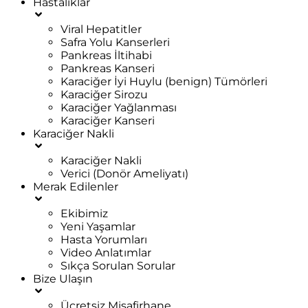
Hastalıklar
Viral Hepatitler
Safra Yolu Kanserleri
Pankreas İltihabi
Pankreas Kanseri
Karaciğer İyi Huylu (benign) Tümörleri
Karaciğer Sirozu
Karaciğer Yağlanması
Karaciğer Kanseri
Karaciğer Nakli
Karaciğer Nakli
Verici (Donör Ameliyatı)
Merak Edilenler
Ekibimiz
Yeni Yaşamlar
Hasta Yorumları
Video Anlatımlar
Sıkça Sorulan Sorular
Bize Ulaşın
Ücretsiz Misafirhane