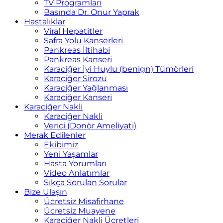
TV Programları
Basında Dr. Onur Yaprak
Hastalıklar
Viral Hepatitler
Safra Yolu Kanserleri
Pankreas İltihabi
Pankreas Kanseri
Karaciğer İyi Huylu (benign) Tümörleri
Karaciğer Sirozu
Karaciğer Yağlanması
Karaciğer Kanseri
Karaciğer Nakli
Karaciğer Nakli
Verici (Donör Ameliyatı)
Merak Edilenler
Ekibimiz
Yeni Yaşamlar
Hasta Yorumları
Video Anlatımlar
Sıkça Sorulan Sorular
Bize Ulaşın
Ücretsiz Misafirhane
Ücretsiz Muayene
Karaciğer Nakli Ücretleri