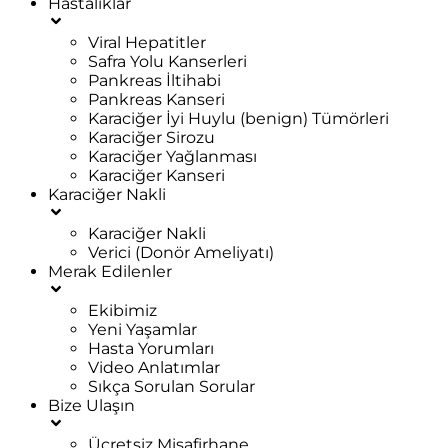
Hastalıklar
Viral Hepatitler
Safra Yolu Kanserleri
Pankreas İltihabi
Pankreas Kanseri
Karaciğer İyi Huylu (benign) Tümörleri
Karaciğer Sirozu
Karaciğer Yağlanması
Karaciğer Kanseri
Karaciğer Nakli
Karaciğer Nakli
Verici (Donör Ameliyatı)
Merak Edilenler
Ekibimiz
Yeni Yaşamlar
Hasta Yorumları
Video Anlatımlar
Sıkça Sorulan Sorular
Bize Ulaşın
Ücretsiz Misafirhane