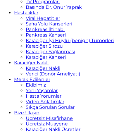
TV Programları
Basında Dr. Onur Yaprak
Hastalıklar
Viral Hepatitler
Safra Yolu Kanserleri
Pankreas İltihabi
Pankreas Kanseri
Karaciğer İyi Huylu (benign) Tümörleri
Karaciğer Sirozu
Karaciğer Yağlanması
Karaciğer Kanseri
Karaciğer Nakli
Karaciğer Nakli
Verici (Donör Ameliyatı)
Merak Edilenler
Ekibimiz
Yeni Yaşamlar
Hasta Yorumları
Video Anlatımlar
Sıkça Sorulan Sorular
Bize Ulaşın
Ücretsiz Misafirhane
Ücretsiz Muayene
Karaciğer Nakli Ücretleri