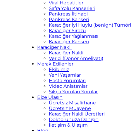
Viral Hepatitler
Safra Yolu Kanserleri
Pankreas İltihabi
Pankreas Kanseri
Karaciğer İyi Huylu (benign) Tümörl
Karaciğer Sirozu
Karaciğer Yağlanması
Karaciğer Kanseri
Karaciğer Nakli
Karaciğer Nakli
Verici (Donör Ameliyatı)
Merak Edilenler
Ekibimiz
Yeni Yaşamlar
Hasta Yorumları
Video Anlatımlar
Sıkça Sorulan Sorular
Bize Ulaşın
Ücretsiz Misafirhane
Ücretsiz Muayene
Karaciğer Nakli Ücretleri
Doktorunuza Danışın
İletişim & Ulaşım
Blog