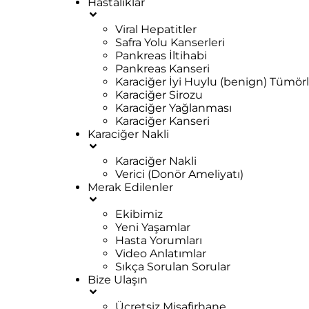
Hastalıklar
Viral Hepatitler
Safra Yolu Kanserleri
Pankreas İltihabi
Pankreas Kanseri
Karaciğer İyi Huylu (benign) Tümörl
Karaciğer Sirozu
Karaciğer Yağlanması
Karaciğer Kanseri
Karaciğer Nakli
Karaciğer Nakli
Verici (Donör Ameliyatı)
Merak Edilenler
Ekibimiz
Yeni Yaşamlar
Hasta Yorumları
Video Anlatımlar
Sıkça Sorulan Sorular
Bize Ulaşın
Ücretsiz Misafirhane