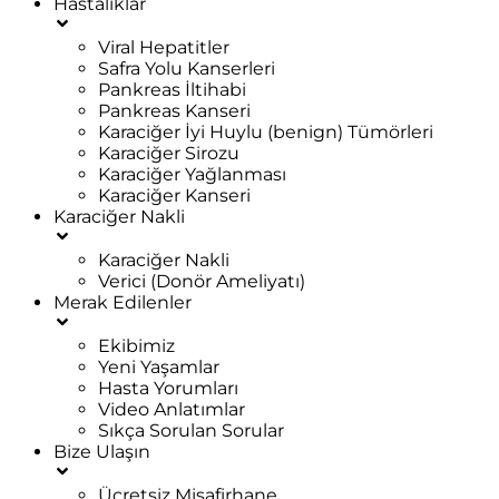
Hastalıklar
Viral Hepatitler
Safra Yolu Kanserleri
Pankreas İltihabi
Pankreas Kanseri
Karaciğer İyi Huylu (benign) Tümörleri
Karaciğer Sirozu
Karaciğer Yağlanması
Karaciğer Kanseri
Karaciğer Nakli
Karaciğer Nakli
Verici (Donör Ameliyatı)
Merak Edilenler
Ekibimiz
Yeni Yaşamlar
Hasta Yorumları
Video Anlatımlar
Sıkça Sorulan Sorular
Bize Ulaşın
Ücretsiz Misafirhane