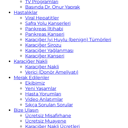
TV Programları
Basında Dr. Onur Yaprak
Hastalıklar
Viral Hepatitler
Safra Yolu Kanserleri
Pankreas İltihabi
Pankreas Kanseri
Karaciğer İyi Huylu (benign) Tümörleri
Karaciğer Sirozu
Karaciğer Yağlanması
Karaciğer Kanseri
Karaciğer Nakli
Karaciğer Nakli
Verici (Donör Ameliyatı)
Merak Edilenler
Ekibimiz
Yeni Yaşamlar
Hasta Yorumları
Video Anlatımlar
Sıkça Sorulan Sorular
Bize Ulaşın
Ücretsiz Misafirhane
Ücretsiz Muayene
Karaciğer Nakli Ücretleri