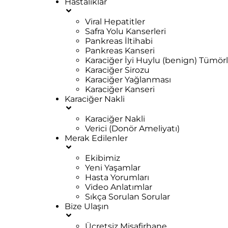
Hastalıklar
Viral Hepatitler
Safra Yolu Kanserleri
Pankreas İltihabi
Pankreas Kanseri
Karaciğer İyi Huylu (benign) Tümörl
Karaciğer Sirozu
Karaciğer Yağlanması
Karaciğer Kanseri
Karaciğer Nakli
Karaciğer Nakli
Verici (Donör Ameliyatı)
Merak Edilenler
Ekibimiz
Yeni Yaşamlar
Hasta Yorumları
Video Anlatımlar
Sıkça Sorulan Sorular
Bize Ulaşın
Ücretsiz Misafirhane