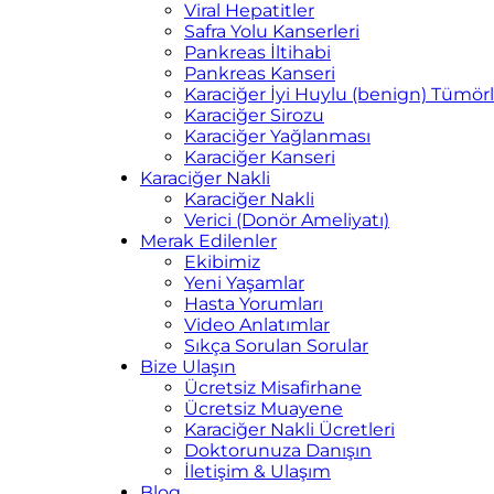
Viral Hepatitler
Safra Yolu Kanserleri
Pankreas İltihabi
Pankreas Kanseri
Karaciğer İyi Huylu (benign) Tümörl
Karaciğer Sirozu
Karaciğer Yağlanması
Karaciğer Kanseri
Karaciğer Nakli
Karaciğer Nakli
Verici (Donör Ameliyatı)
Merak Edilenler
Ekibimiz
Yeni Yaşamlar
Hasta Yorumları
Video Anlatımlar
Sıkça Sorulan Sorular
Bize Ulaşın
Ücretsiz Misafirhane
Ücretsiz Muayene
Karaciğer Nakli Ücretleri
Doktorunuza Danışın
İletişim & Ulaşım
Blog