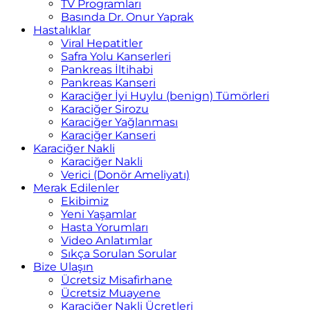
TV Programları
Basında Dr. Onur Yaprak
Hastalıklar
Viral Hepatitler
Safra Yolu Kanserleri
Pankreas İltihabi
Pankreas Kanseri
Karaciğer İyi Huylu (benign) Tümörleri
Karaciğer Sirozu
Karaciğer Yağlanması
Karaciğer Kanseri
Karaciğer Nakli
Karaciğer Nakli
Verici (Donör Ameliyatı)
Merak Edilenler
Ekibimiz
Yeni Yaşamlar
Hasta Yorumları
Video Anlatımlar
Sıkça Sorulan Sorular
Bize Ulaşın
Ücretsiz Misafirhane
Ücretsiz Muayene
Karaciğer Nakli Ücretleri