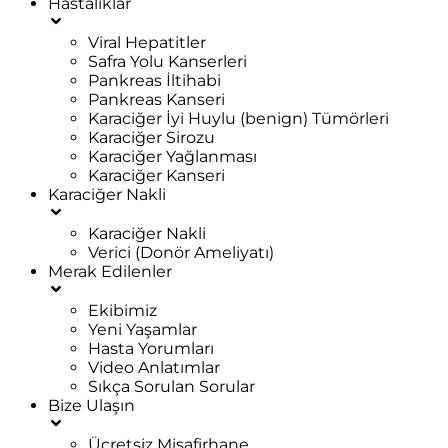
Hastalıklar
Viral Hepatitler
Safra Yolu Kanserleri
Pankreas İltihabi
Pankreas Kanseri
Karaciğer İyi Huylu (benign) Tümörleri
Karaciğer Sirozu
Karaciğer Yağlanması
Karaciğer Kanseri
Karaciğer Nakli
Karaciğer Nakli
Verici (Donör Ameliyatı)
Merak Edilenler
Ekibimiz
Yeni Yaşamlar
Hasta Yorumları
Video Anlatımlar
Sıkça Sorulan Sorular
Bize Ulaşın
Ücretsiz Misafirhane