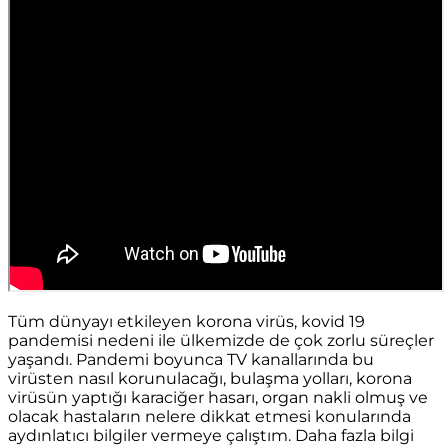
Tüm dünyayı etkileyen korona virüs, kovid 19
pandemisi nedeni ile ülkemizde de çok zorlu süreçler
yaşandı. Pandemi boyunca TV kanallarında bu
virüsten nasıl korunulacağı, bulaşma yolları, korona
virüsün yaptığı karaciğer hasarı, organ nakli olmuş ve
olacak hastaların nelere dikkat etmesi konularında
aydınlatıcı bilgiler vermeye çalıştım. Daha fazla bilgi