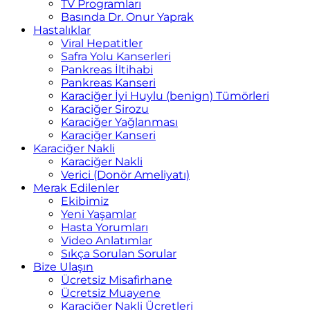
TV Programları
Basında Dr. Onur Yaprak
Hastalıklar
Viral Hepatitler
Safra Yolu Kanserleri
Pankreas İltihabi
Pankreas Kanseri
Karaciğer İyi Huylu (benign) Tümörleri
Karaciğer Sirozu
Karaciğer Yağlanması
Karaciğer Kanseri
Karaciğer Nakli
Karaciğer Nakli
Verici (Donör Ameliyatı)
Merak Edilenler
Ekibimiz
Yeni Yaşamlar
Hasta Yorumları
Video Anlatımlar
Sıkça Sorulan Sorular
Bize Ulaşın
Ücretsiz Misafirhane
Ücretsiz Muayene
Karaciğer Nakli Ücretleri