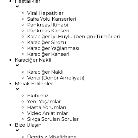
Hastalıklar
Viral Hepatitler
Safra Yolu Kanserleri
Pankreas İltihabi
Pankreas Kanseri
Karaciğer İyi Huylu (benign) Tümörleri
Karaciğer Sirozu
Karaciğer Yağlanması
Karaciğer Kanseri
Karaciğer Nakli
Karaciğer Nakli
Verici (Donör Ameliyatı)
Merak Edilenler
Ekibimiz
Yeni Yaşamlar
Hasta Yorumları
Video Anlatımlar
Sıkça Sorulan Sorular
Bize Ulaşın
Ücretsiz Misafirhane