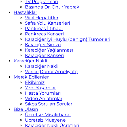
TV Programları
Basında Dr. Onur Yaprak
Hastalıklar
Viral Hepatitler
Safra Yolu Kanserleri
Pankreas İltihabi
Pankreas Kanseri
Karaciğer İyi Huylu (benign) Tümörleri
Karaciğer Sirozu
Karaciğer Yağlanması
Karaciğer Kanseri
Karaciğer Nakli
Karaciğer Nakli
Verici (Donör Ameliyatı)
Merak Edilenler
Ekibimiz
Yeni Yaşamlar
Hasta Yorumları
Video Anlatımlar
Sıkça Sorulan Sorular
Bize Ulaşın
Ücretsiz Misafirhane
Ücretsiz Muayene
Karaciğer Nakli Ücretleri