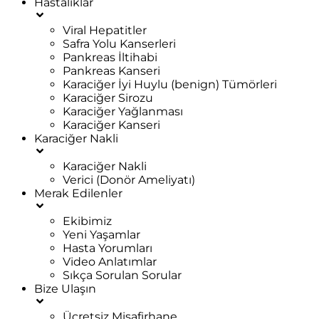
Hastalıklar
Viral Hepatitler
Safra Yolu Kanserleri
Pankreas İltihabi
Pankreas Kanseri
Karaciğer İyi Huylu (benign) Tümörleri
Karaciğer Sirozu
Karaciğer Yağlanması
Karaciğer Kanseri
Karaciğer Nakli
Karaciğer Nakli
Verici (Donör Ameliyatı)
Merak Edilenler
Ekibimiz
Yeni Yaşamlar
Hasta Yorumları
Video Anlatımlar
Sıkça Sorulan Sorular
Bize Ulaşın
Ücretsiz Misafirhane